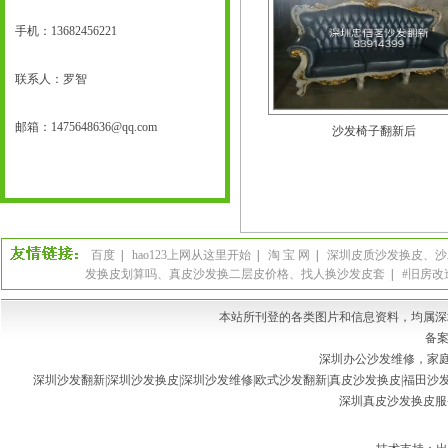
手机：
13682456221
联系人：罗智
邮箱：
1475648636@qq.com
沙发椅子翻新后
百度
|
hao123上网从这里开始
|
淘 宝 网
|
深圳皮质沙发换皮、沙
发换皮划算吗、真皮沙发换二层皮价格、找人换沙发皮套
|
#旧房改
本站所刊登的各类图片和信息资料，均属深
备案
深圳办公沙发维修，家庭
深圳沙发翻新|深圳沙发换皮|深圳沙发维修|欧式沙发翻新|真皮沙发换皮|福田沙发
深圳真皮沙发换皮服