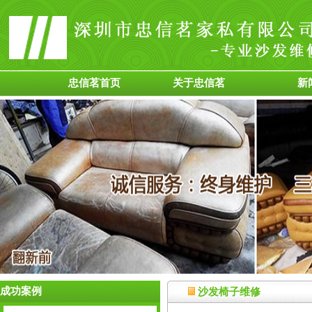
忠信茗首页
关于忠信茗
新
成功案例
沙发椅子维修