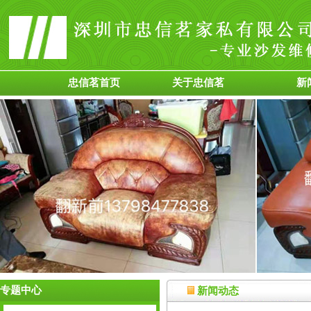
忠信茗首页
关于忠信茗
新
专题中心
新闻动态