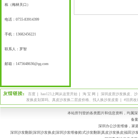
栋（梅林关口）
电话：0755-83914399
手机：
13682456221
联系人：罗智
邮箱：
1475648636@qq.com
百度
|
hao123上网从这里开始
|
淘 宝 网
|
深圳皮质沙发换皮、沙
发换皮划算吗、真皮沙发换二层皮价格、找人换沙发皮套
|
#旧房改
本站所刊登的各类图片和信息资料，均属深
备案
深圳办公沙发维修，家庭
深圳沙发翻新|深圳沙发换皮|深圳沙发维修|欧式沙发翻新|真皮沙发换皮|福田沙发