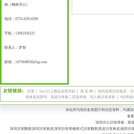
栋（梅林关口）
电话：0755-83914399
手机：
13682456221
联系人：罗智
邮箱：
1475648636@qq.com
百度
|
hao123上网从这里开始
|
淘 宝 网
|
深圳皮质沙发换皮、沙
发换皮划算吗、真皮沙发换二层皮价格、找人换沙发皮套
|
#旧房改
本站所刊登的各类图片和信息资料，均属深
备案
深圳办公沙发维修，家庭
深圳沙发翻新|深圳沙发换皮|深圳沙发维修|欧式沙发翻新|真皮沙发换皮|福田沙发