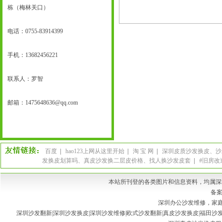
栋（梅林关口）
电话：0755-83914399
手机：
13682456221
联系人：罗智
邮箱：
1475648636@qq.com
百度
|
hao123上网从这里开始
|
淘 宝 网
|
深圳皮质沙发换皮、沙
发换皮划算吗、真皮沙发换二层皮价格、找人换沙发皮套
|
#旧房改
本站所刊登的各类图片和信息资料，均属深
备案
深圳办公沙发维修，家庭
深圳沙发翻新|深圳沙发换皮|深圳沙发维修|欧式沙发翻新|真皮沙发换皮|福田沙发