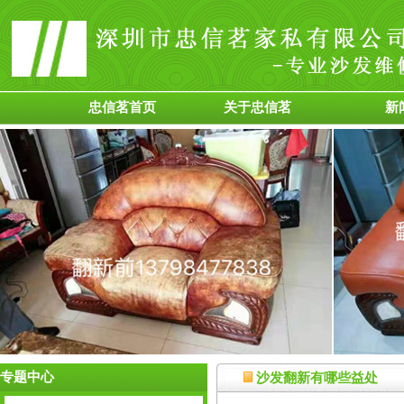
忠信茗首页
关于忠信茗
新
专题中心
沙发翻新有哪些益处