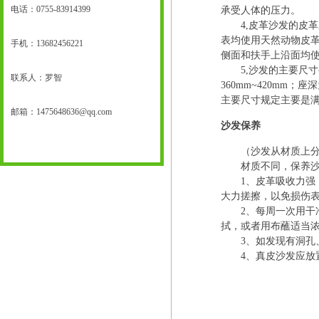
电话：0755-83914399
承受人体的压力。
4,皮革沙发的皮革
表均使用天然动物皮
手机：
13682456221
侧面和扶手上沿面均
5,沙发的主要尺寸要求
联系人：罗智
360mm~420mm；
主要尺寸规定主要是
邮箱：
1475648636@qq.com
沙发保养
（沙发从材质上分可
材质不同，保养沙 
1、皮革吸收力强，
大力搓擦，以免损伤
2、每周一次用干净
拭，或者用布蘸适当
3、如发现有洞孔、
4、真皮沙发应放置