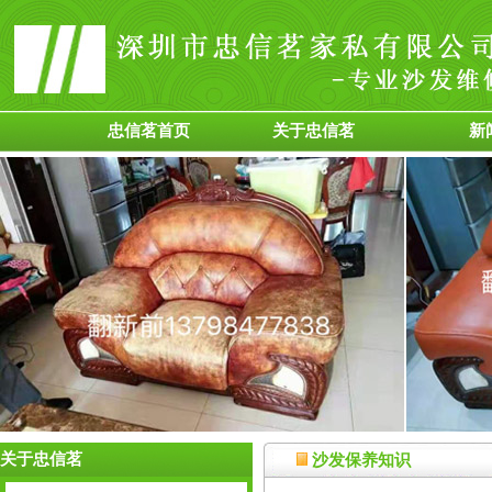
忠信茗首页
关于忠信茗
新
关于忠信茗
沙发保养知识