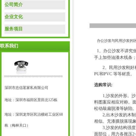
公司简介
企业文化
服务项目
办公沙发与民用沙发的区
联系我们
1、办公沙发不讲究
手上加些油漆木线条
2、民用沙发刚好相
PU和PVC 等等材质。
选购常识:
深圳市忠信茗家私有限公司
1,沙发的外形。沙
地址：深圳市福田区景田北125栋
料图案应相应对称。
松动敲扁脱漆等缺陷
地址：深圳龙华区民治横岭工业区68
2,出木沙发的木制
相似、无漆膜脱落现
栋（梅林关口）
3,沙发的结构强度
面部位，用力各揿压2