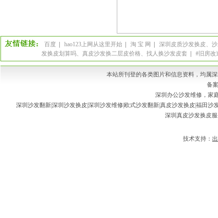
百度
|
hao123上网从这里开始
|
淘 宝 网
|
深圳皮质沙发换皮、沙
发换皮划算吗、真皮沙发换二层皮价格、找人换沙发皮套
|
#旧房改
本站所刊登的各类图片和信息资料，均属深
备案
深圳办公沙发维修，家庭
深圳沙发翻新|深圳沙发换皮|深圳沙发维修|欧式沙发翻新|真皮沙发换皮|福田沙发
深圳真皮沙发换皮服
技术支持：
出